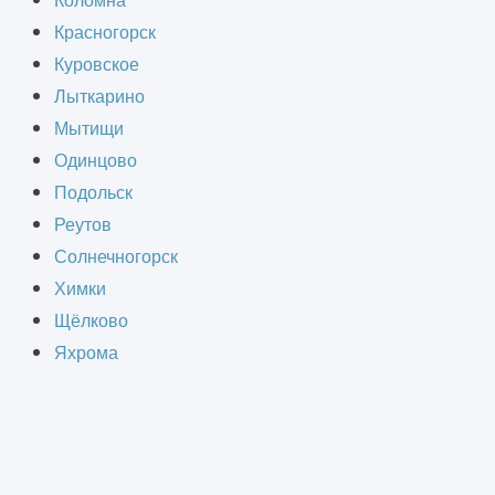
Коломна
Красногорск
Куровское
Лыткарино
Мытищи
Одинцово
Подольск
Реутов
Вы можете прислать свое резюме
Солнечногорск
на электронный адрес
Химки
info@informcad.ru
или заполнить
Щёлково
форму ниже:
Яхрома