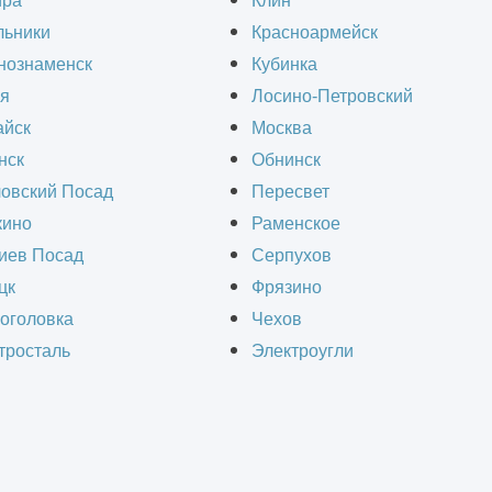
ира
Клин
нашей команде!
льники
Красноармейск
нознаменск
Кубинка
я
Лосино-Петровский
йск
Москва
нск
Обнинск
ой
овский Посад
Пересвет
ино
Раменское
иев Посад
Серпухов
цк
Фрязино
оголовка
Чехов
тросталь
Электроугли