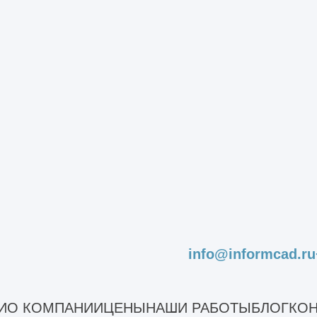
ания школы
гоэтажного каркасного здания
щественных зданий
екта капитального строительства
ъектов незавершенного строительства
оизводственных зданий
ромышленных зданий
стояния сооружений
льного ремонта
асадов
садов зданий
info@informcad.ru
ельных конструкций зданий и сооружений
дование строительных конструкций здания
И
О КОМПАНИИ
ЦЕНЫ
НАШИ РАБОТЫ
БЛОГ
КОН