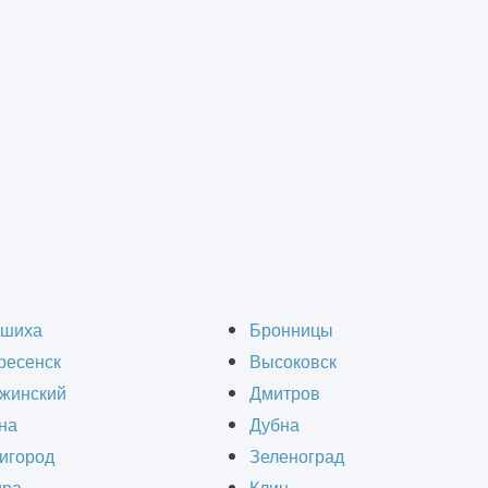
Вакансии
шиха
Бронницы
ресенск
Высоковск
жинский
Дмитров
Наша компания постоянно развивается,
на
Дубна
увеличивая производственные и офисные
игород
Зеленоград
возможности. Мы будем рады видеть Вас в