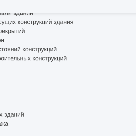
остояния конструкций зданий
овли зданий
сущих конструкций здания
рекрытий
ен
стояний конструкций
роительных конструкций
х зданий
ажа