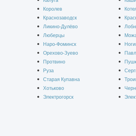
Калуга
Каш
Королев
Коте
Краснозаводск
Крас
Ликино-Дулёво
Лобн
Люберцы
Можа
Компании "ИнформКАД" требуются
Наро-Фоминск
Ноги
следующие сотрудники для удаленн
Орехово-Зуево
Павл
работы:
Протвино
Пушк
Руза
Серг
Инженер ПТО
Старая Купавна
Трои
Хотьково
Черн
Сметчик
Электрогорск
Элек
Прораб