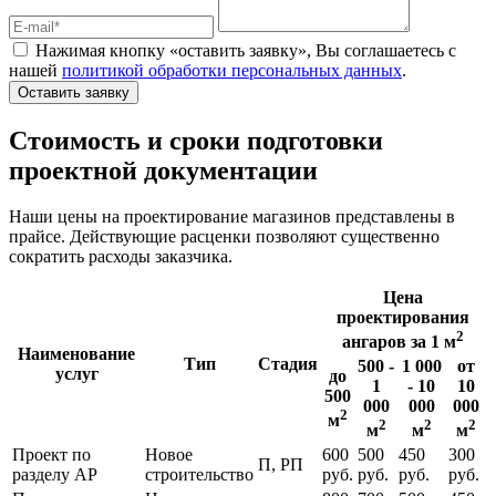
Нажимая кнопку «оставить заявку», Вы соглашаетесь с
нашей
политикой обработки персональных данных
.
Оставить заявку
Стоимость и сроки подготовки
проектной документации
Наши цены на проектирование магазинов представлены в
прайсе. Действующие расценки позволяют существенно
сократить расходы заказчика.
Цена
проектирования
2
ангаров за 1 м
Наименование
Тип
Стадия
500 -
1 000
от
услуг
до
1
- 10
10
500
000
000
000
2
м
2
2
2
м
м
м
Проект по
Новое
600
500
450
300
П, РП
разделу АР
строительство
руб.
руб.
руб.
руб.