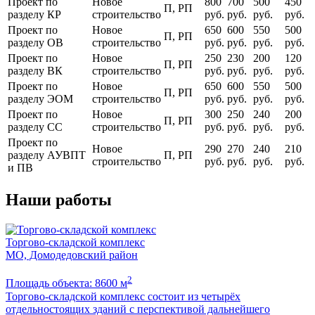
Проект по
Новое
800
700
500
450
П, РП
разделу КР
строительство
руб.
руб.
руб.
руб.
Проект по
Новое
650
600
550
500
П, РП
разделу ОВ
строительство
руб.
руб.
руб.
руб.
Проект по
Новое
250
230
200
120
П, РП
разделу ВК
строительство
руб.
руб.
руб.
руб.
Проект по
Новое
650
600
550
500
П, РП
разделу ЭОМ
строительство
руб.
руб.
руб.
руб.
Проект по
Новое
300
250
240
200
П, РП
разделу СС
строительство
руб.
руб.
руб.
руб.
Проект по
Новое
290
270
240
210
разделу АУВПТ
П, РП
строительство
руб.
руб.
руб.
руб.
и ПВ
Наши работы
Торгово-складской комплекс
МО, Домодедовский район
З
2
Площадь объекта: 8600 м
П
Торгово-складской комплекс состоит из четырёх
Р
отдельностоящих зданий с перспективой дальнейшего
с