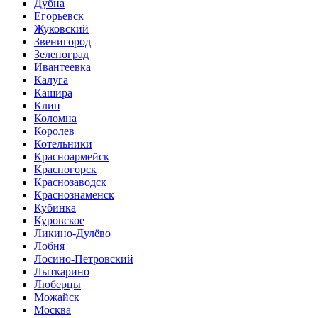
Дубна
Егорьевск
Жуковский
Звенигород
Зеленоград
Ивантеевка
Калуга
Кашира
Клин
Коломна
Королев
Котельники
Красноармейск
Красногорск
Краснозаводск
Краснознаменск
Кубинка
Куровское
Ликино-Дулёво
Лобня
Лосино-Петровский
Лыткарино
Люберцы
Можайск
Москва