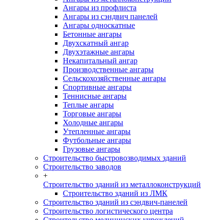
Ангары из профлиста
Ангары из сэндвич панелей
Ангары односкатные
Бетонные ангары
Двухскатный ангар
Двухэтажные ангары
Некапитальный ангар
Производственные ангары
Сельскохозяйственные ангары
Спортивные ангары
Теннисные ангары
Теплые ангары
Торговые ангары
Холодные ангары
Утепленные ангары
Футбольные ангары
Грузовые ангары
Строительство быстровозводимых зданий
Строительство заводов
+
Строительство зданий из металлоконструкций
Строительство зданий из ЛМК
Строительство зданий из сэндвич-панелей
Строительство логистического центра
Строительство медицинских учреждений