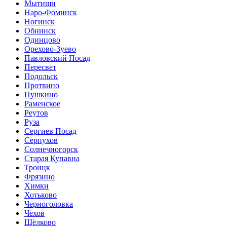
Мытищи
Наро-Фоминск
Ногинск
Обнинск
Одинцово
Орехово-Зуево
Павловский Посад
Пересвет
Подольск
Протвино
Пушкино
Раменское
Реутов
Руза
Сергиев Посад
Серпухов
Солнечногорск
Старая Купавна
Троицк
Фрязино
Химки
Хотьково
Черноголовка
Чехов
Щёлково