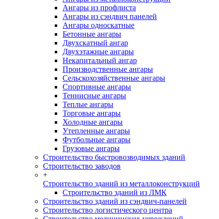
Ангары из профлиста
Ангары из сэндвич панелей
Ангары односкатные
Бетонные ангары
Двухскатный ангар
Двухэтажные ангары
Некапитальный ангар
Производственные ангары
Сельскохозяйственные ангары
Спортивные ангары
Теннисные ангары
Теплые ангары
Торговые ангары
Холодные ангары
Утепленные ангары
Футбольные ангары
Грузовые ангары
Строительство быстровозводимых зданий
Строительство заводов
+
Строительство зданий из металлоконструкций
Строительство зданий из ЛМК
Строительство зданий из сэндвич-панелей
Строительство логистического центра
Строительство медицинских учреждений