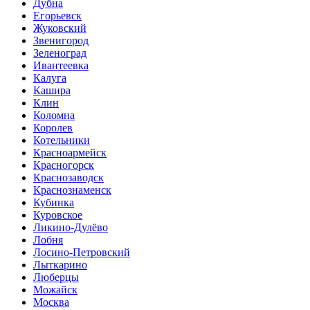
Дубна
Егорьевск
Жуковский
Звенигород
Зеленоград
Ивантеевка
Калуга
Кашира
Клин
Коломна
Королев
Котельники
Красноармейск
Красногорск
Краснозаводск
Краснознаменск
Кубинка
Куровское
Ликино-Дулёво
Лобня
Лосино-Петровский
Лыткарино
Люберцы
Можайск
Москва