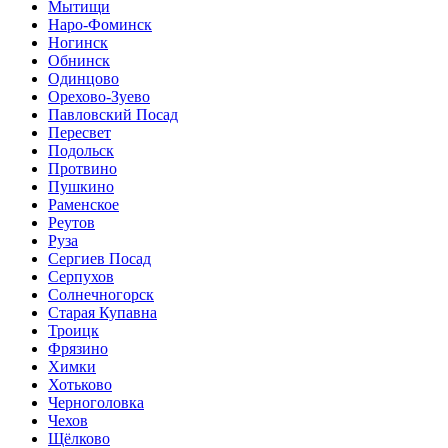
Мытищи
Наро-Фоминск
Ногинск
Обнинск
Одинцово
Орехово-Зуево
Павловский Посад
Пересвет
Подольск
Протвино
Пушкино
Раменское
Реутов
Руза
Сергиев Посад
Серпухов
Солнечногорск
Старая Купавна
Троицк
Фрязино
Химки
Хотьково
Черноголовка
Чехов
Щёлково