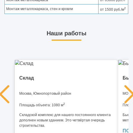
2
Монтаж металлокаркаса, стен и кровли
от 1500 руб./м
Наши работы
Склад
Быс
Москва, Южнопортовый район
МО, И
2
Площадь объекта: 1080 м
Площа
Складской комплекс для нашего постоянного клиента
Быстр
дополнен новым зданием. Это четвёртая очередь
метал
строительства.
ПОД