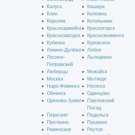
Калуга
Кашира
Клин
Коломна
Королев
Котельники
Красноармейск
Красногорск
Краснозаводск
Краснознаменск
Кубинка
Куровское
Ликино-Дулёво
Лобня
Лосино-
Лыткарино
Петровский
Люберцы
Можайск
Москва
Мытищи
Наро-Фоминск
Ногинск
Обнинск
Одинцово
Орехово-Зуево
Павловский
Посад
Пересвет
Подольск
Протвино
Пушкино
Раменское
Реутов