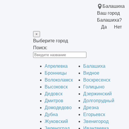
Балашиха
Ваш город
Балашиха?
Да
Нет
×
Выберите город
Поиск:
Апрелевка
Балашиха
Бронницы
Видное
Волоколамск
Воскресенск
Высоковск
Голицыно
Дедовск
Дзержинский
Дмитров
Долгопрудный
Домодедово
Дрезна
Дубна
Егорьевск
Жуковский
Звенигород
Зеленоград
Ивантеевка