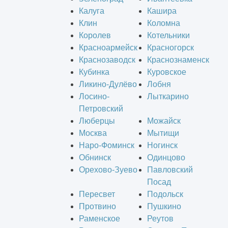
Калуга
Кашира
Клин
Коломна
Королев
Котельники
Красноармейск
Красногорск
Краснозаводск
Краснознаменск
Кубинка
Куровское
Ликино-Дулёво
Лобня
Лосино-
Лыткарино
Петровский
Люберцы
Можайск
Москва
Мытищи
Наро-Фоминск
Ногинск
Обнинск
Одинцово
Орехово-Зуево
Павловский
Посад
Пересвет
Подольск
Протвино
Пушкино
Раменское
Реутов