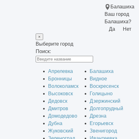
Балашиха
Ваш город
Балашиха?
Да
Нет
×
Выберите город
Поиск:
Апрелевка
Балашиха
Бронницы
Видное
Волоколамск
Воскресенск
Высоковск
Голицыно
Дедовск
Дзержинский
Дмитров
Долгопрудный
Домодедово
Дрезна
Дубна
Егорьевск
Жуковский
Звенигород
Зеленоград
Ивантеевка