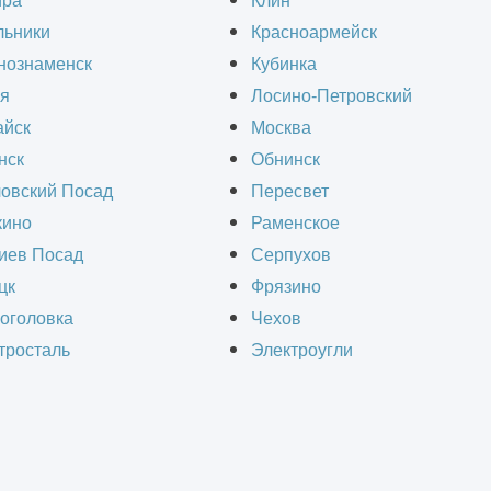
ов мебели для каталога.
ира
Клин
льники
Красноармейск
нознаменск
Кубинка
я
Лосино-Петровский
йск
Москва
нск
Обнинск
овский Посад
Пересвет
ино
Раменское
иев Посад
Серпухов
цк
Фрязино
оголовка
Чехов
тросталь
Электроугли
Оставить заявку