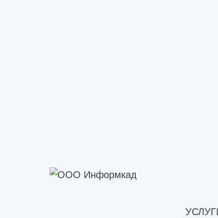
Техническое обследование пр
Техническое обследование п
Техническое обследование со
Техническое обследование капита
Техническое обследование ф
Техническое обследование фа
Техническое обследование строит
Инженерно-техническое обсле
Обследование технического с
Техническое обследование кр
Техническое обследование не
Техническое обследование пе
Техническое обследование ст
УСЛУГ