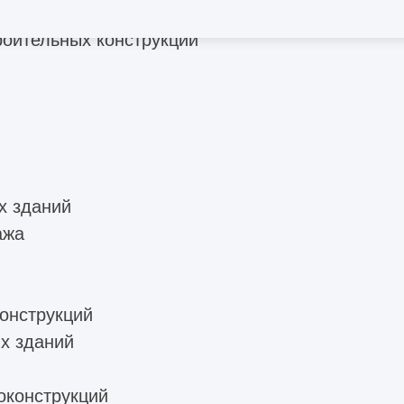
стояний конструкций
роительных конструкций
х зданий
ажа
онструкций
х зданий
оконструкций