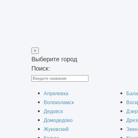
×
Выберите город
Поиск:
Главная
>
Наши работы
>
Визуализация мебели
Апрелевка
Бала
Волоколамск
Воск
Дедовск
Дзер
Домодедово
Дрез
Жуковский
Звен