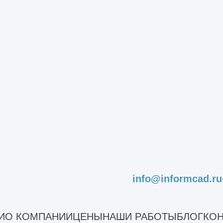
оизводственных зданий
ромышленных зданий
стояния сооружений
льного ремонта
асадов
садов зданий
ельных конструкций зданий и сооружений
дование строительных конструкций здания
остояния конструкций зданий
овли зданий
info@informcad.ru
сущих конструкций здания
рекрытий
ен
И
О КОМПАНИИ
ЦЕНЫ
НАШИ РАБОТЫ
БЛОГ
КОН