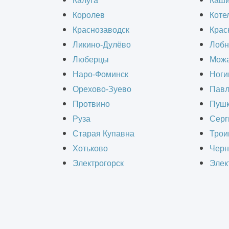
Визуализация предмет
Калуга
Каш
Королев
Коте
Краснозаводск
Крас
Ликино-Дулёво
Лобн
Люберцы
Можа
Состав работ :
Наро-Фоминск
Ноги
Орехово-Зуево
Павл
Визуализация
Протвино
Пушк
Руза
Серг
Заказчик :
ООО «Технодрев»
Старая Купавна
Трои
Хотьково
Черн
Объём работ :
90 шт.
Электрогорск
Элек