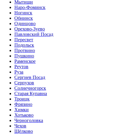
Мытищи
Наро-Фоминск
Ногинск
Обнинск
Одинцово
Орехово-Зуево
Павловский Посад
Пересвет
Подольск
Протвино
Пушкино
Раменское
Реутов
Руза
Сергиев Посад
Серпухов
Солнечногорск
Старая Купавна
Троицк
Фрязино
Химки
Хотьково
Черноголовка
Чехов
Щёлково