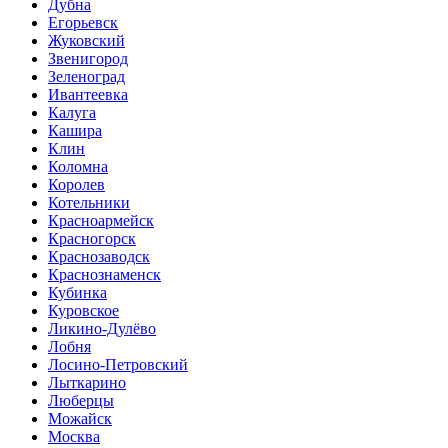
Дубна
Егорьевск
Жуковский
Звенигород
Зеленоград
Ивантеевка
Калуга
Кашира
Клин
Коломна
Королев
Котельники
Красноармейск
Красногорск
Краснозаводск
Краснознаменск
Кубинка
Куровское
Ликино-Дулёво
Лобня
Лосино-Петровский
Лыткарино
Люберцы
Можайск
Москва