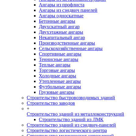
Ангары из профлиста
Ангары из сэндвич панелей
Ангары односкатные
Бетонные ангары
Двухскатный ангар
Двухэтажные ангары
Некапитальный ангар
Производственные ангары
Сельскохозяйственные ангары
Спортивные ангары
Теннисные ангары
Теплые ангары
Торговые ангары
Холодные ангары
Утепленные ангары
Футбольные ангары
Грузовые ангары
Строительство быстровозводимых зданий
Строительство заводов
+
Строительство зданий из металлоконструкций
Строительство зданий из ЛМК
Строительство зданий из сэндвич-панелей
Строительство логистического центра
Строительство медицинских учреждений