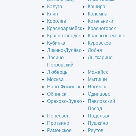
Калуга
Кашира
Клин
Коломна
Королев
Котельники
Красноармейск
Красногорск
Краснозаводск
Краснознаменск
Кубинка
Куровское
Ликино-Дулёво
Лобня
Лосино-
Лыткарино
Петровский
Люберцы
Можайск
Москва
Мытищи
Наро-Фоминск
Ногинск
Обнинск
Одинцово
Орехово-Зуево
Павловский
Посад
Пересвет
Подольск
Протвино
Пушкино
Раменское
Реутов