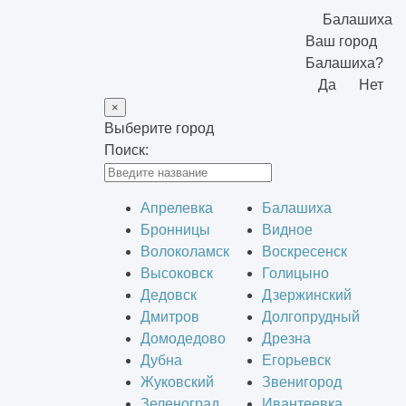
Балашиха
Ваш город
Балашиха?
Да
Нет
×
Выберите город
Поиск:
Апрелевка
Балашиха
Бронницы
Видное
Волоколамск
Воскресенск
Высоковск
Голицыно
Дедовск
Дзержинский
Дмитров
Долгопрудный
Домодедово
Дрезна
Дубна
Егорьевск
Жуковский
Звенигород
Зеленоград
Ивантеевка