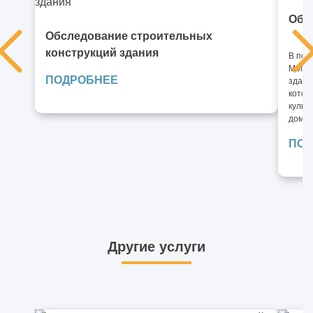
Обм
Обследование строительных
конструкций здания
В пос
Москв
ПОДРОБНЕЕ
здани
котор
культ
дома.
ПОД
Другие услуги