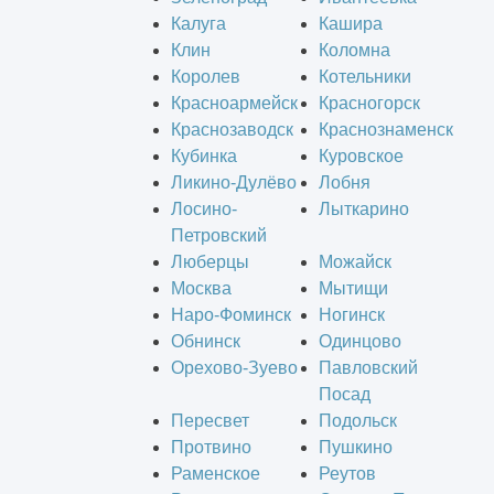
Калуга
Кашира
Клин
Коломна
Королев
Котельники
Красноармейск
Красногорск
Краснозаводск
Краснознаменск
Кубинка
Куровское
Ликино-Дулёво
Лобня
Лосино-
Лыткарино
Петровский
Люберцы
Можайск
Москва
Мытищи
Наро-Фоминск
Ногинск
Обнинск
Одинцово
Орехово-Зуево
Павловский
Посад
Пересвет
Подольск
Протвино
Пушкино
Раменское
Реутов