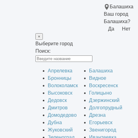
Балашиха
Ваш город
Балашиха?
Да
Нет
×
Выберите город
Поиск:
Апрелевка
Балашиха
Бронницы
Видное
Волоколамск
Воскресенск
Высоковск
Голицыно
Дедовск
Дзержинский
Дмитров
Долгопрудный
Домодедово
Дрезна
Дубна
Егорьевск
Жуковский
Звенигород
Зеленоград
Ивантеевка