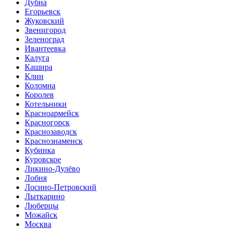
Дубна
Егорьевск
Жуковский
Звенигород
Зеленоград
Ивантеевка
Калуга
Кашира
Клин
Коломна
Королев
Котельники
Красноармейск
Красногорск
Краснозаводск
Краснознаменск
Кубинка
Куровское
Ликино-Дулёво
Лобня
Лосино-Петровский
Лыткарино
Люберцы
Можайск
Москва