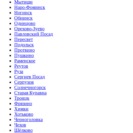
Мытищи
Наро-Фоминск
Ногинск
Обнинск
Одинцово
Орехово-Зуево
Павловский Посад
Пересвет
Подольск
Протвино
Пушкино
Раменское
Реутов
Руза
Сергиев Посад
Серпухов
Солнечногорск
Старая Купавна
Троицк
Фрязино
Химки
Хотьково
Черноголовка
Чехов
Щёлково