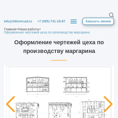
Особенности строительства
логистического комплекса
info@informcad.ru
+7 (495) 741-18-87
Заказать звонок
Сравнение технологий строительства
Главная
>
Наши работы
>
Оформление чертежей цеха по производству маргарина
производственных зданий
Оформление чертежей цеха по
Реконструкция и модернизация
производству маргарина
промышленных зданий
Строительство заводов, цехов и фабрик
лёгкой промышленности
Строительство заводов и прочих объектов
тяжёлой промышленности
Что такое реконструкция зданий и зачем
она нужна