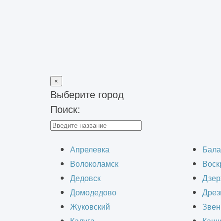
×
Выберите город
Поиск:
Главная
>
Строительно-монтажные работы
>
Капитальный ре
Капитальн
Апрелевка
Бала
Волоколамск
Воск
Дедовск
Дзер
Домодедово
Дрез
Жуковский
Звен
Капитальный ремонт котельной — эт