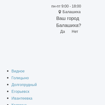
пн-пт 9:00 - 18:00
Балашиха
Ваш город
Балашиха?
Да
Нет
в Балашихе
Видное
Голицыно
Долгопрудный
Егорьевск
Ивантеевка
бует тщательного планирования и