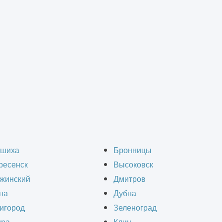
монт зданий
>
Капитальный ремонт котельной
ый ремонт котельных 
шиха
Бронницы
ресенск
Высоковск
жинский
Дмитров
на
Дубна
игород
Зеленоград
о важная и ответственная задача, которая тре