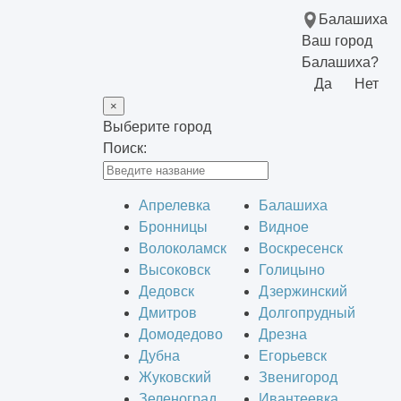
Балашиха
Ваш город
Балашиха?
Да
Нет
×
Выберите город
Поиск:
Апрелевка
Балашиха
Бронницы
Видное
Волоколамск
Воскресенск
Высоковск
Голицыно
Дедовск
Дзержинский
Дмитров
Долгопрудный
Домодедово
Дрезна
Дубна
Егорьевск
Жуковский
Звенигород
Зеленоград
Ивантеевка