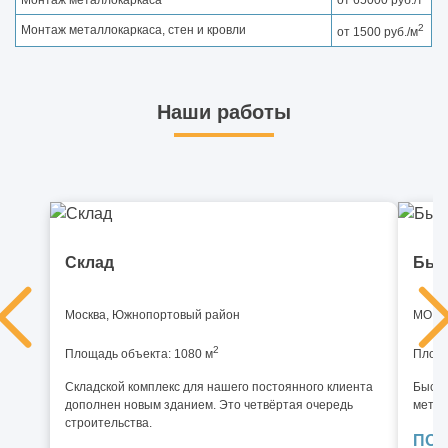
2
Монтаж металлокаркаса, стен и кровли
от 1500 руб./м
Наши работы
Склад
Быс
Москва, Южнопортовый район
МО, И
2
Площадь объекта: 1080 м
Площа
Складской комплекс для нашего постоянного клиента
Быстр
дополнен новым зданием. Это четвёртая очередь
метал
строительства.
ПОД