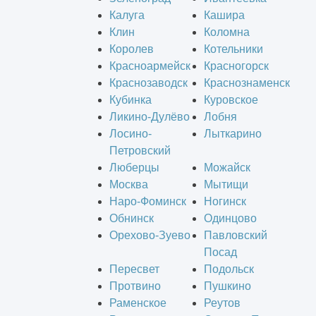
Калуга
Кашира
Клин
Коломна
Королев
Котельники
Красноармейск
Красногорск
Краснозаводск
Краснознаменск
Кубинка
Куровское
Ликино-Дулёво
Лобня
Лосино-
Лыткарино
Петровский
Люберцы
Можайск
Москва
Мытищи
Наро-Фоминск
Ногинск
Обнинск
Одинцово
Орехово-Зуево
Павловский
Посад
Пересвет
Подольск
Протвино
Пушкино
Раменское
Реутов