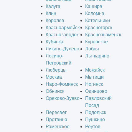
Калуга
Кашира
Клин
Коломна
Королев
Котельники
Красноармейск
Красногорск
Краснозаводск
Краснознаменск
Кубинка
Куровское
Ликино-Дулёво
Лобня
Лосино-
Лыткарино
Петровский
Люберцы
Можайск
Москва
Мытищи
Наро-Фоминск
Ногинск
Обнинск
Одинцово
Орехово-Зуево
Павловский
Посад
Пересвет
Подольск
Протвино
Пушкино
Раменское
Реутов