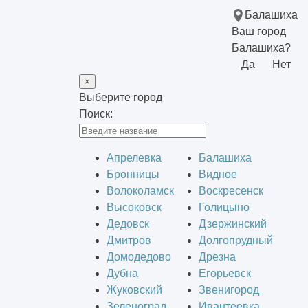
Балашиха
Ваш город
Балашиха?
Да
Нет
×
Выберите город
Поиск:
Апрелевка
Балашиха
Бронницы
Видное
Волоколамск
Воскресенск
Высоковск
Голицыно
Дедовск
Дзержинский
Дмитров
Долгопрудный
Домодедово
Дрезна
Дубна
Егорьевск
Жуковский
Звенигород
Зеленоград
Ивантеевка