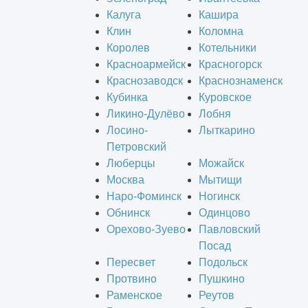
Калуга
Кашира
Клин
Коломна
Королев
Котельники
Красноармейск
Красногорск
Краснозаводск
Краснознаменск
Кубинка
Куровское
Ликино-Дулёво
Лобня
Лосино-
Лыткарино
Петровский
Люберцы
Можайск
Москва
Мытищи
Наро-Фоминск
Ногинск
Обнинск
Одинцово
Орехово-Зуево
Павловский
Посад
Пересвет
Подольск
Протвино
Пушкино
Раменское
Реутов