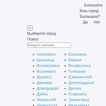
Балашиха
Ваш город
Балашиха?
Да
Нет
×
Выберите город
Поиск:
Апрелевка
Балашиха
Бронницы
Видное
Волоколамск
Воскресенск
Высоковск
Голицыно
Дедовск
Дзержинский
Дмитров
Долгопрудный
Домодедово
Дрезна
Дубна
Егорьевск
Жуковский
Звенигород
Зеленоград
Ивантеевка