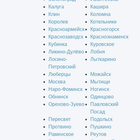
Калуга
Кашира
Клин
Коломна
Королев
Котельники
Красноармейск
Красногорск
Краснозаводск
Краснознаменск
Кубинка
Куровское
Ликино-Дулёво
Лобня
Лосино-
Лыткарино
Петровский
Люберцы
Можайск
Москва
Мытищи
Наро-Фоминск
Ногинск
Обнинск
Одинцово
Орехово-Зуево
Павловский
Посад
Пересвет
Подольск
Протвино
Пушкино
Раменское
Реутов