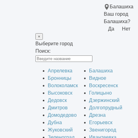
Балашиха
Ваш город
Балашиха?
Да
Нет
×
Выберите город
Поиск:
Апрелевка
Балашиха
Бронницы
Видное
Волоколамск
Воскресенск
Высоковск
Голицыно
Дедовск
Дзержинский
Дмитров
Долгопрудный
Домодедово
Дрезна
Дубна
Егорьевск
Жуковский
Звенигород
Зеленоград
Ивантеевка