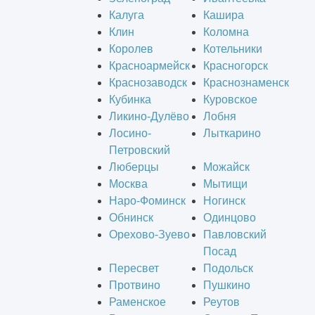
Калуга
Кашира
Клин
Коломна
Королев
Котельники
Красноармейск
Красногорск
Краснозаводск
Краснознаменск
Кубинка
Куровское
Ликино-Дулёво
Лобня
Лосино-
Лыткарино
Петровский
Люберцы
Можайск
Москва
Мытищи
Наро-Фоминск
Ногинск
Обнинск
Одинцово
Орехово-Зуево
Павловский
Посад
Пересвет
Подольск
Протвино
Пушкино
Раменское
Реутов