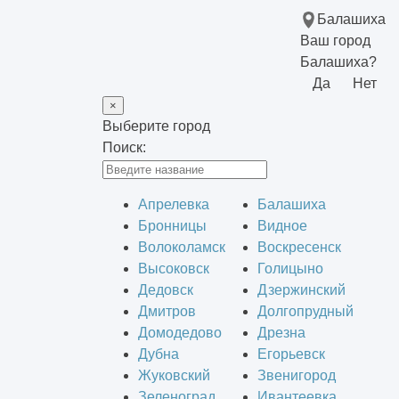
Балашиха
Ваш город
Балашиха?
Да
Нет
×
Выберите город
Поиск:
Апрелевка
Балашиха
Бронницы
Видное
Волоколамск
Воскресенск
Высоковск
Голицыно
Дедовск
Дзержинский
Дмитров
Долгопрудный
Домодедово
Дрезна
Дубна
Егорьевск
Жуковский
Звенигород
Зеленоград
Ивантеевка