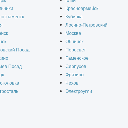
ира
Клин
нием их непосредственной структуры.
льники
Красноармейск
нознаменск
Кубинка
я
Лосино-Петровский
кт офиса в Балашихе
позволяет правильно рас
йск
Москва
 его эстетикой и функциональностью. Дизайн и
нск
Обнинск
казывает о направлении деятельности и явля
овский Посад
Пересвет
ино
Раменское
иев Посад
Серпухов
цк
Фрязино
оголовка
Чехов
тросталь
Электроугли