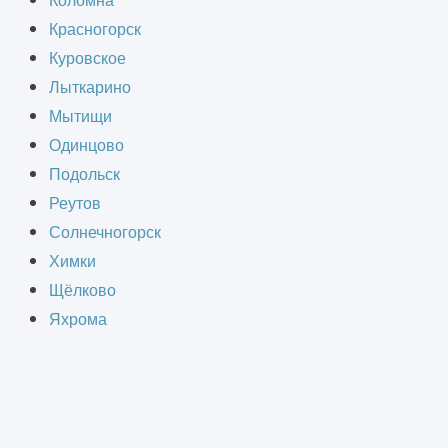
Коломна
Красногорск
Куровское
Лыткарино
планировать пространство
Мытищи
нтерьера способствует лучшей
Одинцово
ется эффективной рекламой.
Подольск
Реутов
Солнечногорск
Химки
Щёлково
Яхрома