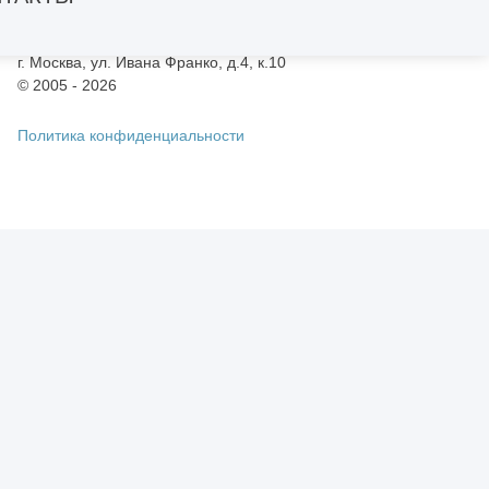
Проектно-строительная компания ООО «Звезда»
ИНН 9705064909 / ОГРН 1167746376654
г. Москва, ул. Ивана Франко, д.4, к.10
© 2005 - 2026
Политика конфиденциальности