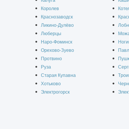
Калуга
Каш
на функциональные зоны с определе
Королев
Коте
Краснозаводск
Крас
Ликино-Дулёво
Лобн
Детально продуманный
дизайн-прое
Люберцы
Можа
помещения, найти равновесие между
Наро-Фоминск
Ноги
передаче философии компании, расс
Орехово-Зуево
Павл
Протвино
Пушк
Содержание статьи:
Руза
Серг
Старая Купавна
Трои
Цена за услугу
Хотьково
Черн
Разработка дизайн-проекта
Электрогорск
Элек
Цена за услугу