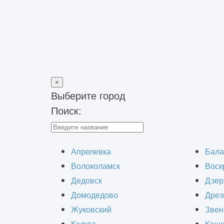
×
Выберите город
Поиск:
Главная
>
Блог
>
Дизайн-проект офиса
Апрелевка
Бала
Волоколамск
Воск
Дедовск
Дзер
Домодедово
Дрез
Жуковский
Звен
Дизайн интерьера офиса – это прод