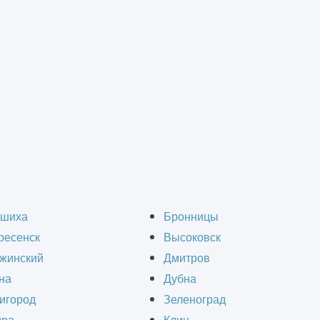
Дизайн-проект офиса
шиха
Бронницы
ресенск
Высоковск
жинский
Дмитров
на
Дубна
игород
Зеленоград
умывание каждого квадратного сантиметра пом