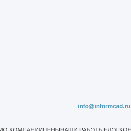
нашей
политикой обработки
info@informcad.ru
пн-пт 9:00 - 18:00
И
О КОМПАНИИ
ЦЕНЫ
НАШИ РАБОТЫ
БЛОГ
КОН