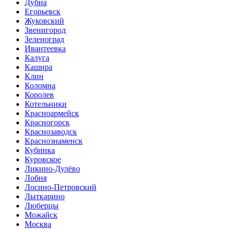
Дубна
Егорьевск
Жуковский
Звенигород
Зеленоград
Ивантеевка
Калуга
Кашира
Клин
Коломна
Королев
Котельники
Красноармейск
Красногорск
Краснозаводск
Краснознаменск
Кубинка
Куровское
Ликино-Дулёво
Лобня
Лосино-Петровский
Лыткарино
Люберцы
Можайск
Москва