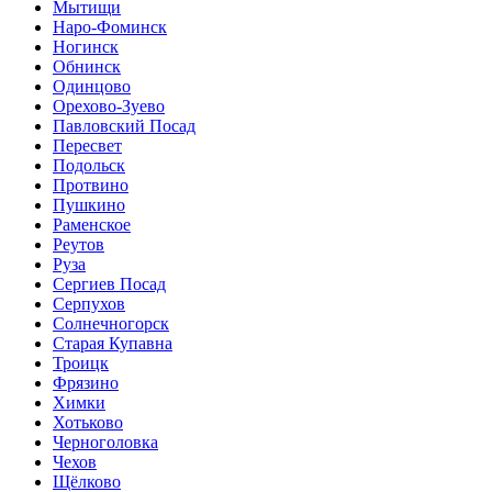
Мытищи
Наро-Фоминск
Ногинск
Обнинск
Одинцово
Орехово-Зуево
Павловский Посад
Пересвет
Подольск
Протвино
Пушкино
Раменское
Реутов
Руза
Сергиев Посад
Серпухов
Солнечногорск
Старая Купавна
Троицк
Фрязино
Химки
Хотьково
Черноголовка
Чехов
Щёлково