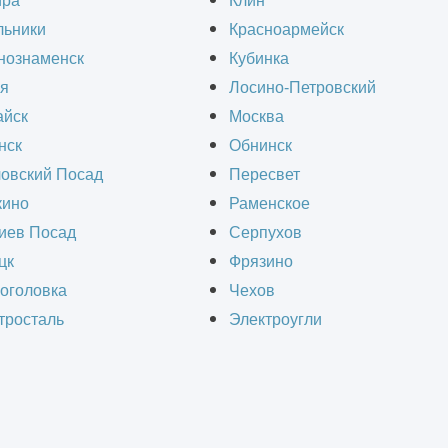
ира
Клин
льники
Красноармейск
ого здания – это комплекс работ, направленны
нознаменск
Кубинка
ременных требований безопасности, энергоэфф
я
Лосино-Петровский
, инженерные сети устаревают, а внешний вид 
йск
Москва
нск
Обнинск
овский Посад
Пересвет
ино
Раменское
о ремонта административного
иев Посад
Серпухов
цк
Фрязино
оголовка
Чехов
тросталь
Электроугли
ует — итоговая смета всегда формируетс
т состояние объекта. Чем выше степень износа