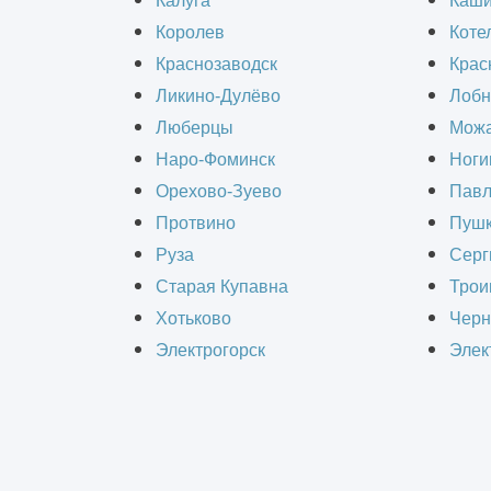
Калуга
Каш
Королев
Коте
Капитальный ремонт административн
Краснозаводск
Крас
модернизацию объекта с учетом сов
Ликино-Дулёво
Лобн
временем конструкции изнашиваются
Люберцы
Можа
Наро-Фоминск
Ноги
делает ремонт необходимым.
Орехово-Зуево
Павл
Протвино
Пушк
Стоимость капитальног
Руза
Серг
Старая Купавна
Трои
Стоимость - от 25000 р/м2
Хотьково
Черн
Электрогорск
Элек
Универсальной цены не существ
Прежде всего, решающую роль играе