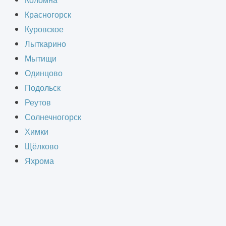
Коломна
Красногорск
й на восстановление и
Куровское
ективности и комфорта. Со
Лыткарино
теряет презентабельность, что
Мытищи
Одинцово
Подольск
Реутов
2
 здания, цена за м
Солнечногорск
Химки
Щёлково
Яхрома
я индивидуально.
 конструкций, инженерных сетей и