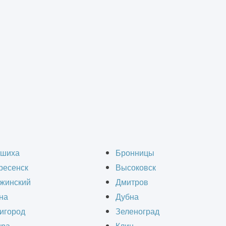
монт зданий
>
Капитальный ремонт административного здания
ремонт административ
шиха
Бронницы
ресенск
Высоковск
Балашихе
жинский
Дмитров
на
Дубна
игород
Зеленоград