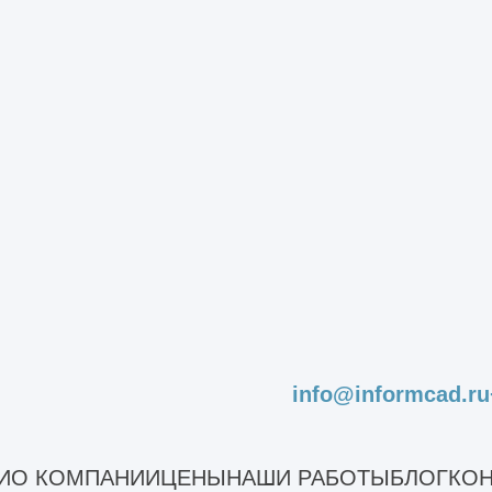
 работы?
нные на восстановление технических, функцио
создание более комфортных условий. В том чи
 элементов здания;
й;
info@informcad.ru
;
, монтаж или восстановление системы водосток
ем, утепление, чистовая отделка фасадов;
И
О КОМПАНИИ
ЦЕНЫ
НАШИ РАБОТЫ
БЛОГ
КОН