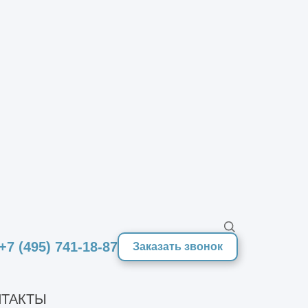
нальных параметров здания, его
сле в рамках капитального ремонта
+7 (495) 741-18-87
Заказать звонок
а;
ТАКТЫ