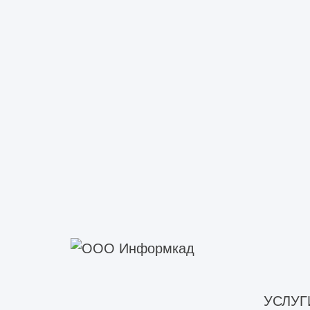
Какие услуги входят в
Капремонт включает работы, нацеле
модернизацию, улучшения дизайна, 
предоставляем такие виды услуг:
частичный или полный демонтаж
укрепление несущих конструкци
замена перегородок, перекрытий
восстановление, замена кровли
монтаж навесных фасадных сист
УСЛУГ