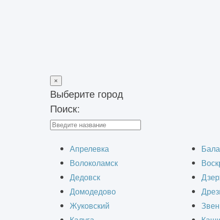
×
Выберите город
Поиск:
Главная
>
Строительно-монтажные работы
>
Капитальный ре
Капитальный 
Апрелевка
Бала
Волоколамск
Воск
Дедовск
Дзер
Домодедово
Дрез
Жуковский
Звен