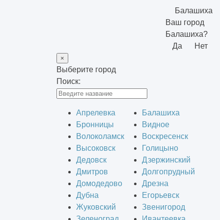
Балашиха
Ваш город
Балашиха?
Да
Нет
×
Выберите город
Поиск:
Апрелевка
Балашиха
Бронницы
Видное
Волоколамск
Воскресенск
Высоковск
Голицыно
Дедовск
Дзержинский
Дмитров
Долгопрудный
Домодедово
Дрезна
Дубна
Егорьевск
Жуковский
Звенигород
Зеленоград
Ивантеевка