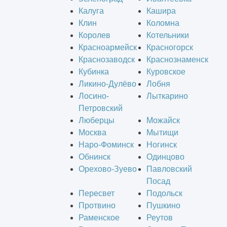
Калуга
Кашира
Клин
Коломна
Королев
Котельники
Красноармейск
Красногорск
Краснозаводск
Краснознаменск
Кубинка
Куровское
Ликино-Дулёво
Лобня
Лосино-
Лыткарино
Петровский
Люберцы
Можайск
Москва
Мытищи
Наро-Фоминск
Ногинск
Обнинск
Одинцово
Орехово-Зуево
Павловский
Посад
Пересвет
Подольск
Протвино
Пушкино
Раменское
Реутов