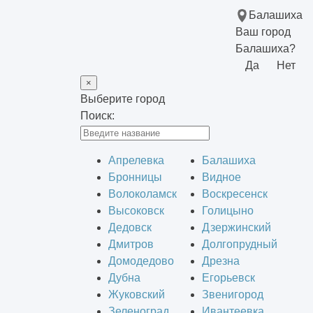
Балашиха
Ваш город
Балашиха?
Да
Нет
×
Выберите город
Поиск:
Апрелевка
Балашиха
Бронницы
Видное
Волоколамск
Воскресенск
Высоковск
Голицыно
Дедовск
Дзержинский
Дмитров
Долгопрудный
Домодедово
Дрезна
Дубна
Егорьевск
Жуковский
Звенигород
Зеленоград
Ивантеевка