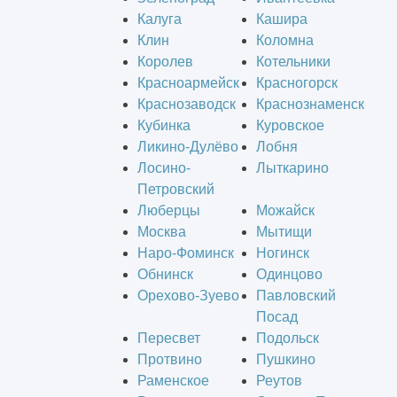
Калуга
Кашира
Клин
Коломна
Королев
Котельники
Красноармейск
Красногорск
Краснозаводск
Краснознаменск
Кубинка
Куровское
Ликино-Дулёво
Лобня
Лосино-
Лыткарино
Петровский
Люберцы
Можайск
Москва
Мытищи
Наро-Фоминск
Ногинск
Обнинск
Одинцово
Орехово-Зуево
Павловский
Посад
Пересвет
Подольск
Протвино
Пушкино
Раменское
Реутов