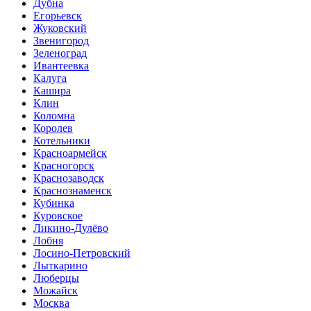
Дубна
Егорьевск
Жуковский
Звенигород
Зеленоград
Ивантеевка
Калуга
Кашира
Клин
Коломна
Королев
Котельники
Красноармейск
Красногорск
Краснозаводск
Краснознаменск
Кубинка
Куровское
Ликино-Дулёво
Лобня
Лосино-Петровский
Лыткарино
Люберцы
Можайск
Москва