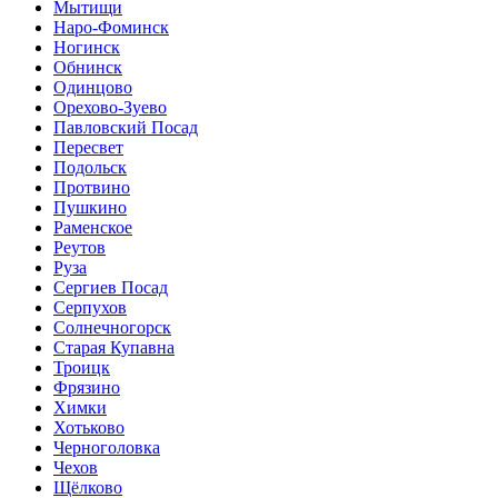
Мытищи
Наро-Фоминск
Ногинск
Обнинск
Одинцово
Орехово-Зуево
Павловский Посад
Пересвет
Подольск
Протвино
Пушкино
Раменское
Реутов
Руза
Сергиев Посад
Серпухов
Солнечногорск
Старая Купавна
Троицк
Фрязино
Химки
Хотьково
Черноголовка
Чехов
Щёлково