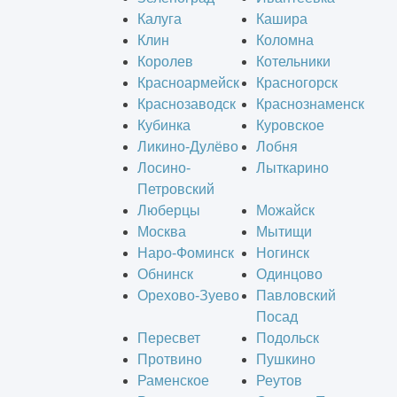
Калуга
Кашира
Клин
Коломна
Королев
Котельники
Красноармейск
Красногорск
Краснозаводск
Краснознаменск
Кубинка
Куровское
Ликино-Дулёво
Лобня
Лосино-
Лыткарино
Петровский
Люберцы
Можайск
Москва
Мытищи
Наро-Фоминск
Ногинск
Обнинск
Одинцово
Орехово-Зуево
Павловский
Посад
Пересвет
Подольск
Протвино
Пушкино
Раменское
Реутов