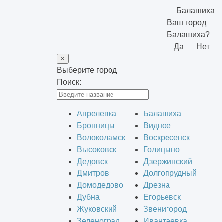
Балашиха
Ваш город
Балашиха?
Да
Нет
×
Выберите город
Поиск:
Апрелевка
Балашиха
Бронницы
Видное
Волоколамск
Воскресенск
Высоковск
Голицыно
Дедовск
Дзержинский
Дмитров
Долгопрудный
Домодедово
Дрезна
Дубна
Егорьевск
Жуковский
Звенигород
Зеленоград
Ивантеевка