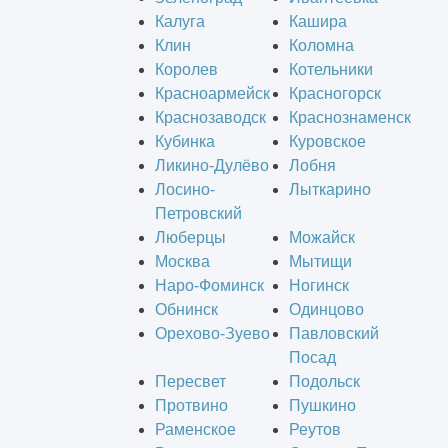
Калуга
Кашира
Клин
Коломна
Королев
Котельники
Красноармейск
Красногорск
Краснозаводск
Краснознаменск
Кубинка
Куровское
Ликино-Дулёво
Лобня
Лосино-
Лыткарино
Петровский
Люберцы
Можайск
Москва
Мытищи
Наро-Фоминск
Ногинск
Обнинск
Одинцово
Орехово-Зуево
Павловский
Посад
Пересвет
Подольск
Протвино
Пушкино
Раменское
Реутов