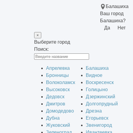
Балашиха
Ваш город
Балашиха?
Да
Нет
×
Выберите город
Поиск:
Апрелевка
Балашиха
Бронницы
Видное
Волоколамск
Воскресенск
Высоковск
Голицыно
Дедовск
Дзержинский
Дмитров
Долгопрудный
Домодедово
Дрезна
Дубна
Егорьевск
Жуковский
Звенигород
Зеленоград
Ивантеевка