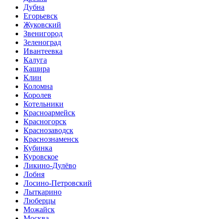
Дубна
Егорьевск
Жуковский
Звенигород
Зеленоград
Ивантеевка
Калуга
Кашира
Клин
Коломна
Королев
Котельники
Красноармейск
Красногорск
Краснозаводск
Краснознаменск
Кубинка
Куровское
Ликино-Дулёво
Лобня
Лосино-Петровский
Лыткарино
Люберцы
Можайск
Москва