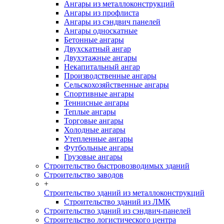
Ангары из металлоконструкций
Ангары из профлиста
Ангары из сэндвич панелей
Ангары односкатные
Бетонные ангары
Двухскатный ангар
Двухэтажные ангары
Некапитальный ангар
Производственные ангары
Сельскохозяйственные ангары
Спортивные ангары
Теннисные ангары
Теплые ангары
Торговые ангары
Холодные ангары
Утепленные ангары
Футбольные ангары
Грузовые ангары
Строительство быстровозводимых зданий
Строительство заводов
+
Строительство зданий из металлоконструкций
Строительство зданий из ЛМК
Строительство зданий из сэндвич-панелей
Строительство логистического центра