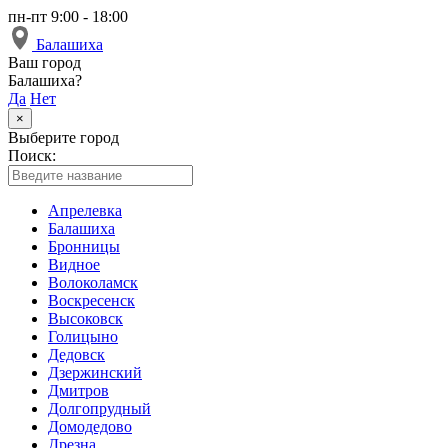
пн-пт 9:00 - 18:00
Балашиха
Ваш город
Балашиха?
Да
Нет
×
Выберите город
Поиск:
Апрелевка
Балашиха
Бронницы
Видное
Волоколамск
Воскресенск
Высоковск
Голицыно
Дедовск
Дзержинский
Дмитров
Долгопрудный
Домодедово
Дрезна