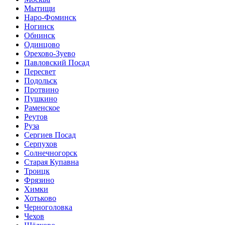
Мытищи
Наро-Фоминск
Ногинск
Обнинск
Одинцово
Орехово-Зуево
Павловский Посад
Пересвет
Подольск
Протвино
Пушкино
Раменское
Реутов
Руза
Сергиев Посад
Серпухов
Солнечногорск
Старая Купавна
Троицк
Фрязино
Химки
Хотьково
Черноголовка
Чехов