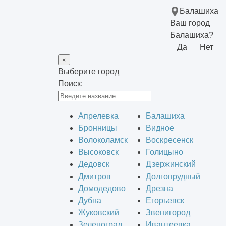
Балашиха
Ваш город
Балашиха?
Да
Нет
×
Выберите город
Поиск:
Апрелевка
Балашиха
Бронницы
Видное
Волоколамск
Воскресенск
Высоковск
Голицыно
Дедовск
Дзержинский
Дмитров
Долгопрудный
Домодедово
Дрезна
Дубна
Егорьевск
Жуковский
Звенигород
Зеленоград
Ивантеевка