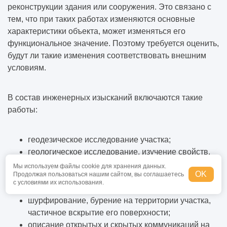
реконструкции здания или сооружения. Это связано с
тем, что при таких работах изменяются основные
характеристики объекта, может изменяться его
функциональное значение. Поэтому требуется оценить,
будут ли такие изменения соответствовать внешним
условиям.
В состав инженерных изысканий включаются такие
работы:
геодезическое исследование участка;
геологическое исследование, изучение свойств,
характеристик грунта, получение образцов и проб
Мы используем файлы cookie для хранения данных.
OK
Продолжая пользоваться нашим сайтом, вы соглашаетесь
с дальнейшим их лабораторным исследованием;
с условиями их использования.
проведение топографической съемки;
шурфирование, бурение на территории участка,
частичное вскрытие его поверхности;
описание открытых и скрытых коммуникаций на