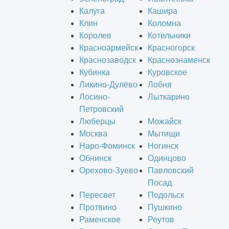
Калуга
Кашира
Клин
Коломна
Королев
Котельники
Красноармейск
Красногорск
Краснозаводск
Краснознаменск
Кубинка
Куровское
Ликино-Дулёво
Лобня
Лосино-
Лыткарино
Петровский
Люберцы
Можайск
Москва
Мытищи
Наро-Фоминск
Ногинск
Обнинск
Одинцово
Орехово-Зуево
Павловский
Посад
Пересвет
Подольск
Протвино
Пушкино
Раменское
Реутов