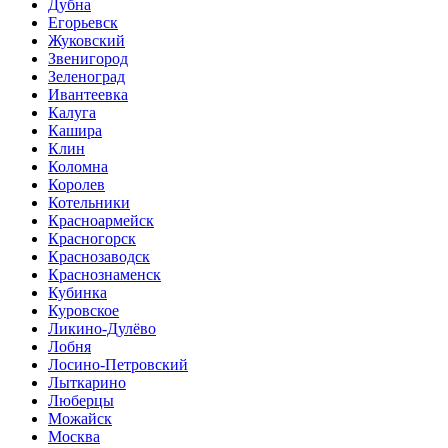
Дубна
Егорьевск
Жуковский
Звенигород
Зеленоград
Ивантеевка
Калуга
Кашира
Клин
Коломна
Королев
Котельники
Красноармейск
Красногорск
Краснозаводск
Краснознаменск
Кубинка
Куровское
Ликино-Дулёво
Лобня
Лосино-Петровский
Лыткарино
Люберцы
Можайск
Москва