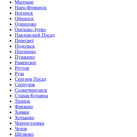
Мытищи
Наро-Фоминск
Ногинск
Обнинск
Одинцово
Орехово-Зуево
Павловский Посад
Пересвет
Подольск
Протвино
Пушкино
Раменское
Реутов
Руза
Сергиев Посад
Серпухов
Солнечногорск
Старая Купавна
Троицк
Фрязино
Химки
Хотьково
Черноголовка
Чехов
Щёлково