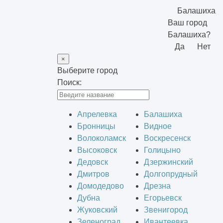
Балашиха
Ваш город
Балашиха?
Да
Нет
×
Выберите город
Поиск:
Апрелевка
Балашиха
Бронницы
Видное
Волоколамск
Воскресенск
Высоковск
Голицыно
Дедовск
Дзержинский
Дмитров
Долгопрудный
Домодедово
Дрезна
Дубна
Егорьевск
Жуковский
Звенигород
Зеленоград
Ивантеевка