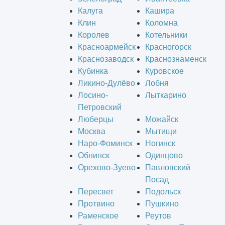
Калуга
Кашира
Клин
Коломна
Королев
Котельники
Красноармейск
Красногорск
Краснозаводск
Краснознаменск
Кубинка
Куровское
Ликино-Дулёво
Лобня
Лосино-
Лыткарино
Петровский
Люберцы
Можайск
Москва
Мытищи
Наро-Фоминск
Ногинск
Обнинск
Одинцово
Орехово-Зуево
Павловский
Посад
Пересвет
Подольск
Протвино
Пушкино
Раменское
Реутов