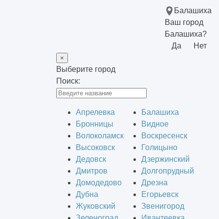
Балашиха
Ваш город
Балашиха?
Да
Нет
×
Выберите город
Поиск:
Апрелевка
Балашиха
Бронницы
Видное
Волоколамск
Воскресенск
Высоковск
Голицыно
Дедовск
Дзержинский
Дмитров
Долгопрудный
Домодедово
Дрезна
Дубна
Егорьевск
Жуковский
Звенигород
Зеленоград
Ивантеевка