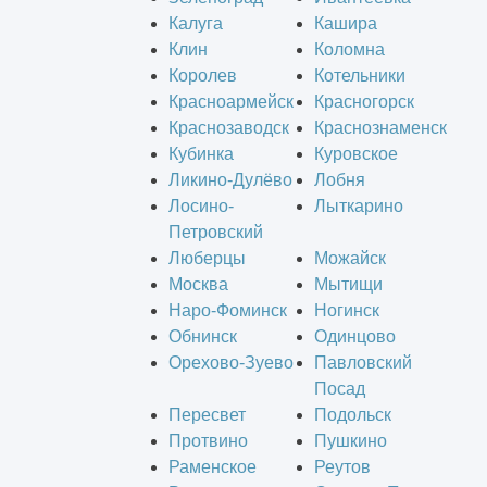
Калуга
Кашира
Клин
Коломна
Королев
Котельники
Красноармейск
Красногорск
Краснозаводск
Краснознаменск
Кубинка
Куровское
Ликино-Дулёво
Лобня
Лосино-
Лыткарино
Петровский
Люберцы
Можайск
Москва
Мытищи
Наро-Фоминск
Ногинск
Обнинск
Одинцово
Орехово-Зуево
Павловский
Посад
Пересвет
Подольск
Протвино
Пушкино
Раменское
Реутов