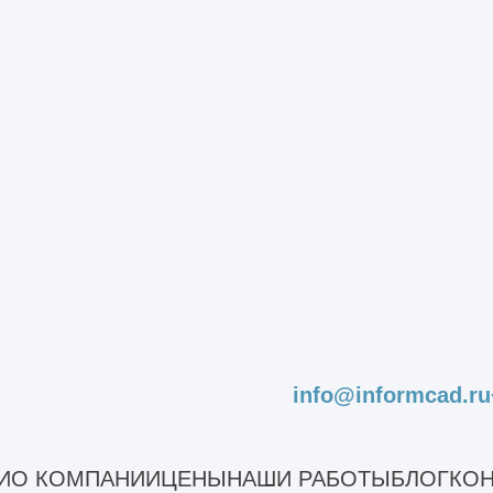
нашей
политикой обработки
info@informcad.ru
е работы — это координация всех строительно
е работы в Балашихе, а также в любых других
И
О КОМПАНИИ
ЦЕНЫ
НАШИ РАБОТЫ
БЛОГ
КОН