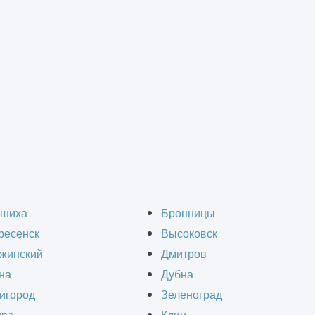
о-монтажные работы
а строительно-монтаж
шиха
Бронницы
ресенск
Высоковск
Балашихе
жинский
Дмитров
на
Дубна
игород
Зеленоград