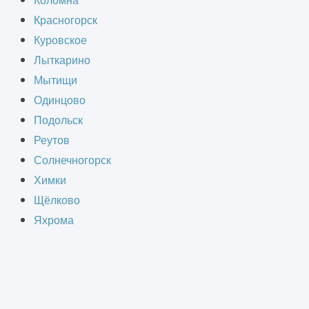
Коломна
Красногорск
ы в соответствии с договором
Куровское
онтролирует каждый этап, отвечает
Лыткарино
т других участников заключается в
Мытищи
Одинцово
 например, субподрядчик.
Подольск
Реутов
Солнечногорск
Химки
СТВА
Щёлково
Яхрома
счёт