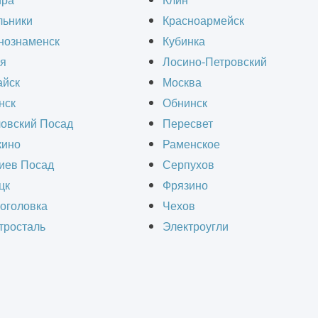
ира
Клин
льники
Красноармейск
ния, которая производит и контролирует работ
нознаменск
Кубинка
 проекту исполнителей (другие организации), к
я
Лосино-Петровский
. Ключевое отличие генерального подрядчика о
йск
Москва
нск
Обнинск
есь объект, а не за отдельные виды работ, как,
овский Посад
Пересвет
ино
Раменское
иев Посад
Серпухов
цк
Фрязино
СЧИТАТЬ СТОИМОСТЬ СТРОИТЕЛЬ
оголовка
Чехов
тросталь
Электроугли
Получить ра