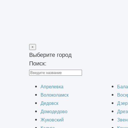
×
Выберите город
Поиск:
Главная
>
Строительство зданий
>
Генподряд на строительн
Генподряд н
Апрелевка
Бала
Волоколамск
Воск
Дедовск
Дзер
Домодедово
Дрез
Жуковский
Звен