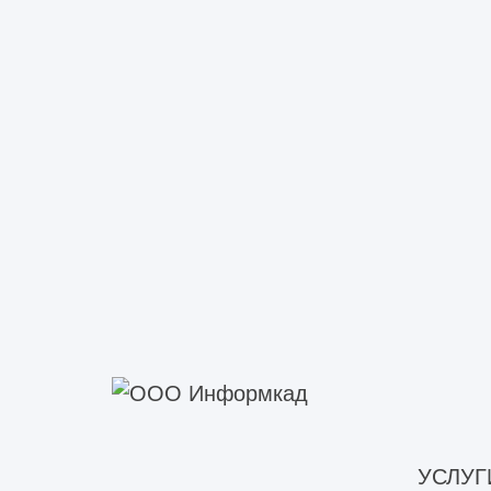
Нажимая кнопку «оставить заявку», Вы соглашаетесь с 
персональных данных
.
Генподряд на строительно-монтажны
проекта. Мы выполняем генподрядны
УСЛУГ