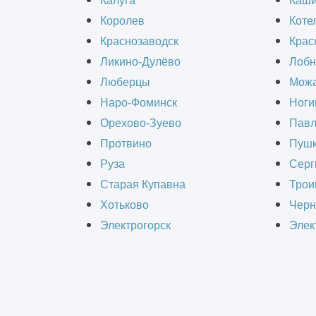
Калуга
Каш
Королев
Коте
Генеральный подрядчик — это компа
Краснозаводск
Крас
подряда. Генподрядчик привлекает к
Ликино-Дулёво
Лобн
перед клиентом за выполнение работ
Люберцы
Можа
Наро-Фоминск
Ноги
том, что генподрядчик отвечает за в
Орехово-Зуево
Павл
Протвино
Пушк
Руза
Серг
Старая Купавна
Трои
РАС
Хотьково
Черн
Электрогорск
Элек