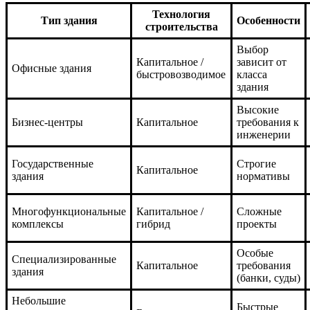
Технология
Тип здания
Особенности
строительства
Выбор
Капитальное /
зависит от
Офисные здания
быстровозводимое
класса
здания
Высокие
Бизнес-центры
Капитальное
требования к
инженерии
Государственные
Строгие
Капитальное
здания
нормативы
Многофункциональные
Капитальное /
Сложные
комплексы
гибрид
проекты
Особые
Специализированные
Капитальное
требования
здания
(банки, суды)
Небольшие
Быстрые