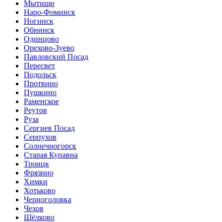
Мытищи
Наро-Фоминск
Ногинск
Обнинск
Одинцово
Орехово-Зуево
Павловский Посад
Пересвет
Подольск
Протвино
Пушкино
Раменское
Реутов
Руза
Сергиев Посад
Серпухов
Солнечногорск
Старая Купавна
Троицк
Фрязино
Химки
Хотьково
Черноголовка
Чехов
Щёлково