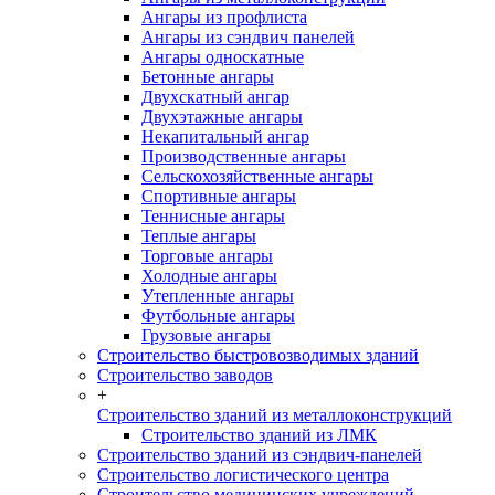
Ангары из профлиста
Ангары из сэндвич панелей
Ангары односкатные
Бетонные ангары
Двухскатный ангар
Двухэтажные ангары
Некапитальный ангар
Производственные ангары
Сельскохозяйственные ангары
Спортивные ангары
Теннисные ангары
Теплые ангары
Торговые ангары
Холодные ангары
Утепленные ангары
Футбольные ангары
Грузовые ангары
Строительство быстровозводимых зданий
Строительство заводов
+
Строительство зданий из металлоконструкций
Строительство зданий из ЛМК
Строительство зданий из сэндвич-панелей
Строительство логистического центра
Строительство медицинских учреждений