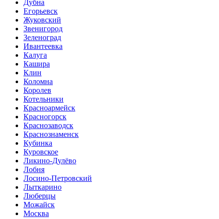
Дубна
Егорьевск
Жуковский
Звенигород
Зеленоград
Ивантеевка
Калуга
Кашира
Клин
Коломна
Королев
Котельники
Красноармейск
Красногорск
Краснозаводск
Краснознаменск
Кубинка
Куровское
Ликино-Дулёво
Лобня
Лосино-Петровский
Лыткарино
Люберцы
Можайск
Москва