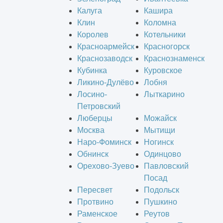
Калуга
Кашира
Клин
Коломна
Королев
Котельники
Красноармейск
Красногорск
Краснозаводск
Краснознаменск
Кубинка
Куровское
Ликино-Дулёво
Лобня
Лосино-
Лыткарино
Петровский
Люберцы
Можайск
Москва
Мытищи
Наро-Фоминск
Ногинск
Обнинск
Одинцово
Орехово-Зуево
Павловский
Посад
Пересвет
Подольск
Протвино
Пушкино
Раменское
Реутов