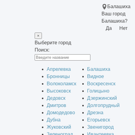
Балашиха
Ваш город
Балашиха?
Да
Нет
×
Выберите город
Поиск:
Апрелевка
Балашиха
Бронницы
Видное
Волоколамск
Воскресенск
Высоковск
Голицыно
Дедовск
Дзержинский
Дмитров
Долгопрудный
Домодедово
Дрезна
Дубна
Егорьевск
Жуковский
Звенигород
Зеленоград
Ивантеевка