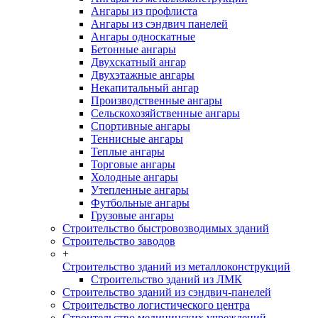
Ангары из профлиста
Ангары из сэндвич панелей
Ангары односкатные
Бетонные ангары
Двухскатный ангар
Двухэтажные ангары
Некапитальный ангар
Производственные ангары
Сельскохозяйственные ангары
Спортивные ангары
Теннисные ангары
Теплые ангары
Торговые ангары
Холодные ангары
Утепленные ангары
Футбольные ангары
Грузовые ангары
Строительство быстровозводимых зданий
Строительство заводов
+
Строительство зданий из металлоконструкций
Строительство зданий из ЛМК
Строительство зданий из сэндвич-панелей
Строительство логистического центра
Строительство медицинских учреждений