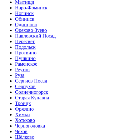
Мытищи
Наро-Фоминск
Ногинск
Обнинск
Одинцово
Орехово-Зуево
Павловский Посад
Пересвет
Подольск
Протвино
Пушкино
Раменское
Реутов
Руза
Сергиев Посад
Серпухов
Солнечногорск
Старая Купавна
Троицк
Фрязино
Химки
Хотьково
Черноголовка
Чехов
Щёлково