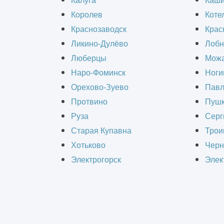
Калуга
Каш
Устанавливаем эффективные вентси
Королев
Коте
Гарантируем надежную работу устан
Краснозаводск
Крас
Ликино-Дулёво
Лобн
Люберцы
Можа
Какое оборудование м
Наро-Фоминск
Ноги
Орехово-Зуево
Павл
В состав вентсистем входят следую
Протвино
Пушк
Руза
Серг
Вентиляторы. Основной вид обо
Старая Купавна
Трои
отработанных воздушных масс. 
Хотьково
Черн
работают с высокой производит
Электрогорск
Элек
организации вытяжки, применяю
вентиляторы создают высокий на
протяженностью и сложной конф
Воздуховоды. Воздуховодная се