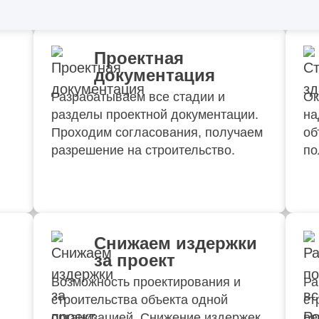
Проектная
документация
Разрабатываем все стадии и
Ок
разделы проектной документации.
на
Проходим согласования, получаем
об
разрешение на строительство.
по
Снижаем издержки
за проект
Возможность проектирования и
Ра
строительства объекта одной
ст
организацией. Снижение издержек
ре