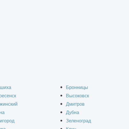
вентиляции и кондиционирования
>
Монтаж оборудования систем вентиляции
вания систем вентил
шиха
Бронницы
ресенск
Высоковск
жинский
Дмитров
на
Дубна
игород
Зеленоград
фессиональный монтаж оборудования систем в