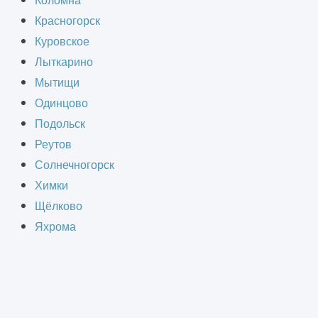
Коломна
твенных, жилых объектах.
Красногорск
Куровское
Лыткарино
Мытищи
Одинцово
Подольск
йств и комплектующих:
Реутов
Солнечногорск
о уличного воздуха или вытяжку
Химки
 центробежные. Осевые модели
Щёлково
нии. Они хорошо подходят для
Яхрома
уховодов. Центробежные
овать их в системах с большой
борудованию и используется для