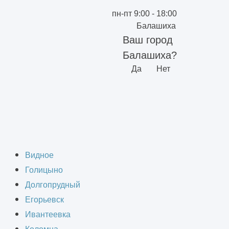
пн-пт 9:00 - 18:00
Балашиха
Ваш город
Балашиха?
Да
Нет
яции в Балашихе
Видное
Голицыно
Долгопрудный
Егорьевск
Ивантеевка
ентиляции в Балашихе.