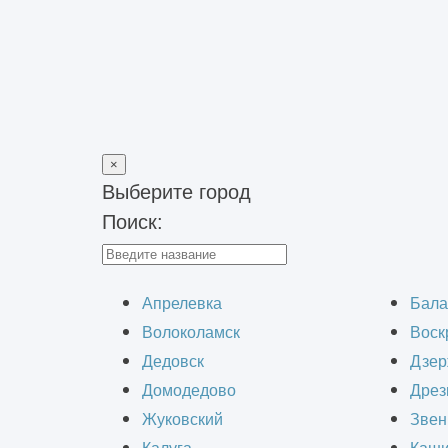
×
Выберите город
Поиск:
Главная
>
Строительно-монтажные работы
>
Монтаж систем 
Монтаж оборудо
Апрелевка
Бала
Волоколамск
Воск
Дедовск
Дзер
Домодедово
Дрез
Жуковский
Звен
Компания ИнформКАД проводит про