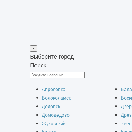
×
Выберите город
Поиск:
Главная
>
Блог
>
Дизайн-проект квартиры
Д
Апрелевка
Бала
Волоколамск
Воск
Дедовск
Дзер
Домодедово
Дрез
Жуковский
Звен