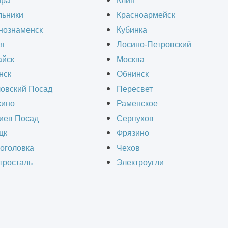
ира
Клин
льники
Красноармейск
нознаменск
Кубинка
я
Лосино-Петровский
йск
Москва
нск
Обнинск
овский Посад
Пересвет
ино
Раменское
иев Посад
Серпухов
цк
Фрязино
оголовка
Чехов
р рабочей документации, включающий стилевое
тросталь
Электроугли
ады. Компания «ИнформКАД» разрабатывает д
вывая задумки дизайнера.
ествляется для принятия оптимальных решений