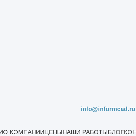
СЧИТАТЬ СТОИМОСТЬ СТРОИТЕЛЬ
Получить ра
info@informcad.ru
Другие услуги
И
О КОМПАНИИ
ЦЕНЫ
НАШИ РАБОТЫ
БЛОГ
КОН