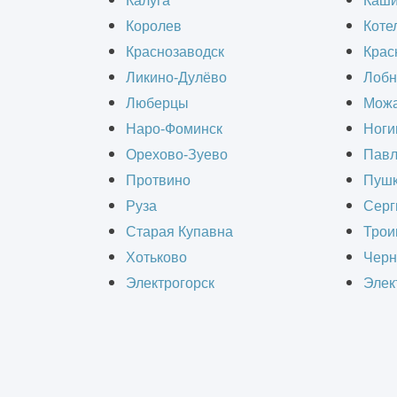
Содержание статьи:
Калуга
Каш
Королев
Коте
Краснозаводск
Крас
Проект квартиры
Ликино-Дулёво
Лобн
Стоимость работ
Люберцы
Можа
Комплект документации
Наро-Фоминск
Ноги
Этапы работы
Орехово-Зуево
Павл
Протвино
Пушк
Проект квартиры
Руза
Серг
Старая Купавна
Трои
Хотьково
Черн
Дизайн-проект квартиры – это набо
Электрогорск
Элек
информацию для строительной бриг
уровне, максимально точно реализо
Прежде всего дизайн квартиры осущ