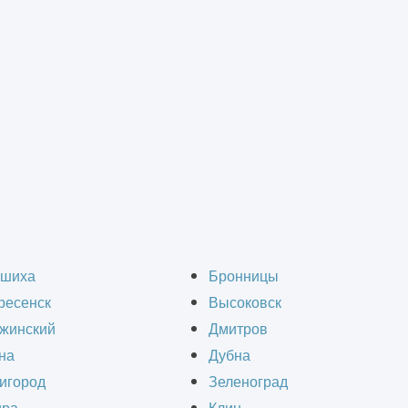
изайн-проект кварти
шиха
Бронницы
ресенск
Высоковск
жинский
Дмитров
на
Дубна
игород
Зеленоград