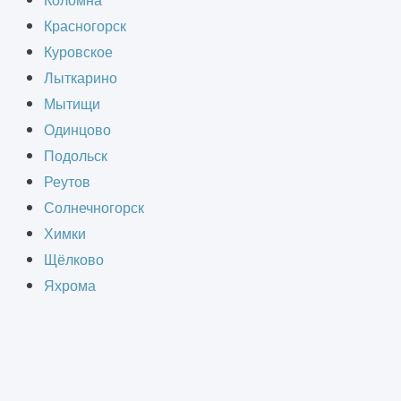
Коломна
Красногорск
Куровское
Лыткарино
Мытищи
Одинцово
Подольск
Реутов
Солнечногорск
Химки
Щёлково
 решение интерьера и техническую
Яхрома
изайн-проект на профессиональном
 и организации удобного для жизни