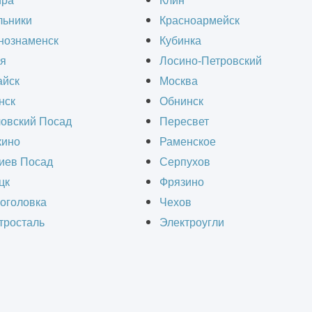
ира
Клин
льники
Красноармейск
нознаменск
Кубинка
лекса
— это сложный и многоэтапный процесс, 
я
Лосино-Петровский
циалистов и учета множества технических и но
йск
Москва
мплекс представляет собой масштабный объект 
нск
Обнинск
аботки и распределения грузов. Он может вкл
овский Посад
Пересвет
, автоматизированные системы, транспортные 
ино
Раменское
ерным коммуникациям, энергоэффективности и 
иев Посад
Серпухов
цк
Фрязино
оголовка
Чехов
тросталь
Электроугли
СЧИТАТЬ СТОИМОСТЬ СТРОИТЕЛЬ