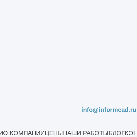
логистического комплекса
лекса начинается задолго до выхода на площад
исследование рынка, определение потребносте
окументации, включая архитектурные, конструк
я разрешений можно приступать к строительств
аются с подготовки участка: расчистка, выемк
 фундамент, который должен выдерживать высок
info@informcad.ru
дамента монтируются несущие металлоконструк
боты: прокладка электрики, вентиляции, водо
И
О КОМПАНИИ
ЦЕНЫ
НАШИ РАБОТЫ
БЛОГ
КОН