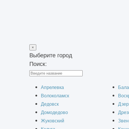
×
Выберите город
Поиск:
Главная
>
Блог
>
Особенности строительства логистического 
Особенности ст
Апрелевка
Бала
Волоколамск
Воск
Дедовск
Дзер
Домодедово
Дрез
Жуковский
Звен