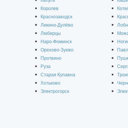
Введение
Калуга
Каш
Королев
Коте
Краснозаводск
Крас
Строительство логистического комп
Ликино-Дулёво
Лобн
планирования, участия опытных спе
Люберцы
Можа
обычных складов, логистический ко
Наро-Фоминск
Ноги
предназначенный для хранения, обр
Орехово-Зуево
Павл
сортировочные и упаковочные зоны
Протвино
Пушк
требования предъявляются к инжен
Руза
Серг
Старая Купавна
Трои
Хотьково
Черн
Электрогорск
Элек
РАС