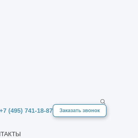
ку. Первый этап — это
й заказчика и выбор участка. Затем
тивные и инженерные разделы. После
у.
а грунта, устройство временных
ие нагрузки от стеллажей, техники
+7 (495) 741-18-87
ции, кровля и стеновые панели.
Заказать звонок
снабжения, пожарной сигнализации.
ТАКТЫ