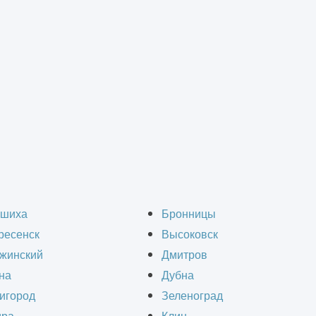
комплекса
роительства логистиче
шиха
Бронницы
ресенск
Высоковск
жинский
Дмитров
на
Дубна
игород
Зеленоград