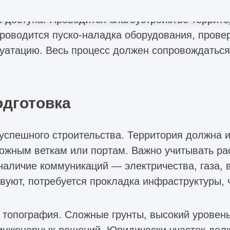
ся внутренняя отделка, установка ворот, докш
 доступа. Проводится благоустройство территор
проводится пуско-наладка оборудования, прове
луатацию. Весь процесс должен сопровождатьс
одготовка
успешного строительства. Территория должна 
ожным веткам или портам. Важно учитывать ра
наличие коммуникаций — электричества, газа, 
вуют, потребуется прокладка инфраструктуры, 
 топография. Сложные грунты, высокий уровен
 инженерных решений. Юридически участок дол