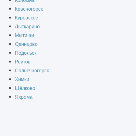
Коломна
Красногорск
Куровское
требующий грамотного
Лыткарино
рмативных факторов. В отличие от
Мытищи
с развитой инфраструктурой,
Одинцово
ючать административные,
Подольск
узлы и зоны ожидания. Повышенные
Реутов
безопасности.
Солнечногорск
Химки
Щёлково
Яхрома
СТВА