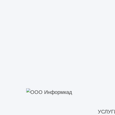
Этапы строительства 
Строительство логистического комп
предпроектный анализ, включающий 
начинается разработка проектной д
прохождения экспертизы и получени
Строительно-монтажные работы начин
коммуникаций. Затем закладывается
и транспортных средств. После фун
Параллельно ведутся инженерные ра
УСЛУГ