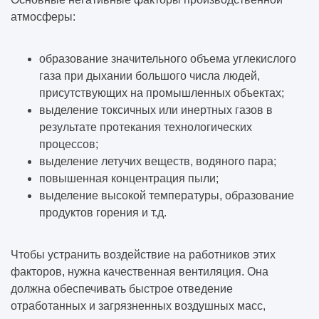
Как проходит строительство объекта под
атмосферы:
ключ
Когда нужна реконструкция здания
образование значительного объема углекислого
газа при дыхании большого числа людей,
Решения, которые выглядят красиво в
присутствующих на промышленных объектах;
Pinterest, но плохо работают в реальности
выделение токсичных или инертных газов в
результате протекания технологических
процессов;
Миф: «Проект нужен только для
выделение летучих веществ, водяного пара;
согласований» — разбираем на примерах
повышенная концентрация пыли;
выделение высокой температуры, образование
Почему дешёвый проект почти всегда
продуктов горения и т.д.
выходит самым дорогим
Где заказчики чаще всего теряют деньги,
Чтобы устранить воздействие на работников этих
даже не заметив этого
факторов, нужна качественная вентиляция. Она
должна обеспечивать быстрое отведение
Экономия, которая реально работает: 5
отработанных и загрязненных воздушных масс,