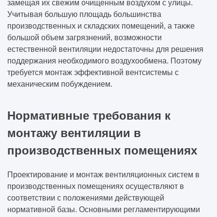
решений без потери качества
замещая их свежим очищенным воздухом с улицы.
Учитывая большую площадь большинства
производственных и складских помещений, а также
Какие вопросы нужно задать компании ДО
большой объем загрязнений, возможности
подписания договора (чек-лист)
естественной вентиляции недостаточны для решения
поддержания необходимого воздухообмена. Поэтому
Как одно инженерное решение может
требуется монтаж эффективной вентсистемы с
изменить весь объект
механическим побуждением.
Какие решения нельзя отменить после
начала строительства
Нормативные требования к
монтажу вентиляции в
Как заказчик сам создаёт перерасход, а
потом винит подрядчика
производственных помещениях
Проектирование и монтаж вентиляционных систем в
производственных помещениях осуществляют в
соответствии с положениями действующей
нормативной базы. Основными регламентирующими