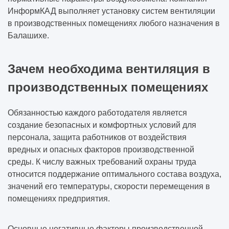
ИнформКАД выполняет установку систем вентиляции
С чего начинается проектирование
в производственных помещениях любого назначения в
здания
Балашихе.
Как формируется техническое задание на
проектирование
Зачем необходима вентиляция в
производственных помещениях
Когда нужно обследование здания
Обязанностью каждого работодателя является
Как проходит предпроектная подготовка
создание безопасных и комфортных условий для
персонала, защита работников от воздействия
Что входит в проектную документацию
вредных и опасных факторов производственной
среды. К числу важных требований охраны труда
Как выбрать конструктивную схему здания
относится поддержание оптимального состава воздуха,
значений его температуры, скорости перемещения в
Какие изыскания нужны перед
помещениях предприятия.
строительством
Основные негативные факторы производственной