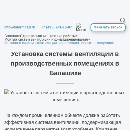
Дизайн-проект квартиры
Векторная графика: что это такое?
info@informcad.ru
+7 (495) 741-18-87
Заказать звонок
Зачем нужна визуализация интерьера
Главная
>
Строительно-монтажные работы
>
Монтаж систем вентиляции и кондиционирования
>
Установка системы вентиляции в производственных помещениях
Векторизация растровых изображений
Установка системы вентиляции в
производственных помещениях в
Что такое BIM проектирование в
строительстве
Балашихе
Зачем нужно 3D-моделирование
Все о пескоструйной обработке
Как подготовиться к строительству
На каждом промышленном объекте должна работать
коммерческого здания
эффективная система вентиляции, поддерживающая
нормативные параметры воздухообмена. Компания