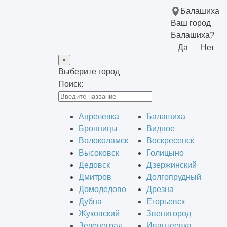
Балашиха
Ваш город
Балашиха?
Да
Нет
×
Выберите город
Поиск:
Апрелевка
Балашиха
Бронницы
Видное
Волоколамск
Воскресенск
Высоковск
Голицыно
Дедовск
Дзержинский
Дмитров
Долгопрудный
Домодедово
Дрезна
Дубна
Егорьевск
Жуковский
Звенигород
Зеленоград
Ивантеевка