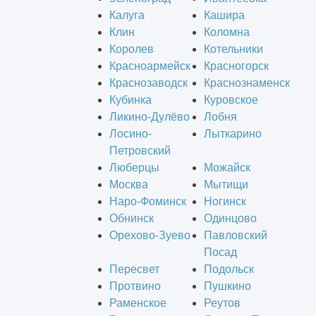
Калуга
Кашира
Клин
Коломна
Королев
Котельники
Красноармейск
Красногорск
Краснозаводск
Краснознаменск
Кубинка
Куровское
Ликино-Дулёво
Лобня
Лосино-
Лыткарино
Петровский
Люберцы
Можайск
Москва
Мытищи
Наро-Фоминск
Ногинск
Обнинск
Одинцово
Орехово-Зуево
Павловский
Посад
Пересвет
Подольск
Протвино
Пушкино
Раменское
Реутов