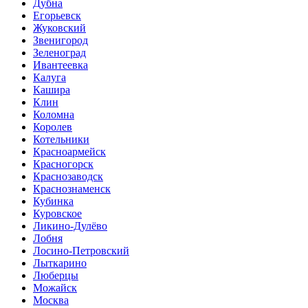
Дубна
Егорьевск
Жуковский
Звенигород
Зеленоград
Ивантеевка
Калуга
Кашира
Клин
Коломна
Королев
Котельники
Красноармейск
Красногорск
Краснозаводск
Краснознаменск
Кубинка
Куровское
Ликино-Дулёво
Лобня
Лосино-Петровский
Лыткарино
Люберцы
Можайск
Москва