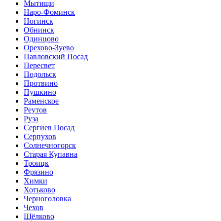
Мытищи
Наро-Фоминск
Ногинск
Обнинск
Одинцово
Орехово-Зуево
Павловский Посад
Пересвет
Подольск
Протвино
Пушкино
Раменское
Реутов
Руза
Сергиев Посад
Серпухов
Солнечногорск
Старая Купавна
Троицк
Фрязино
Химки
Хотьково
Черноголовка
Чехов
Щёлково