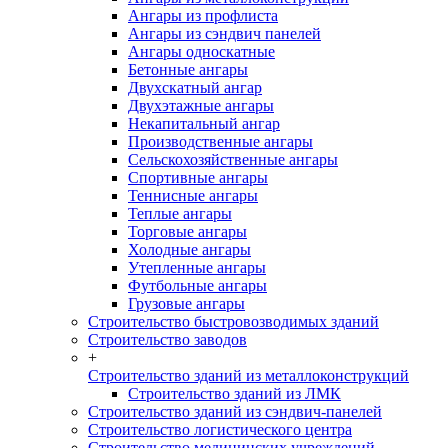
Ангары из профлиста
Ангары из сэндвич панелей
Ангары односкатные
Бетонные ангары
Двухскатный ангар
Двухэтажные ангары
Некапитальный ангар
Производственные ангары
Сельскохозяйственные ангары
Спортивные ангары
Теннисные ангары
Теплые ангары
Торговые ангары
Холодные ангары
Утепленные ангары
Футбольные ангары
Грузовые ангары
Строительство быстровозводимых зданий
Строительство заводов
+
Строительство зданий из металлоконструкций
Строительство зданий из ЛМК
Строительство зданий из сэндвич-панелей
Строительство логистического центра
Строительство медицинских учреждений